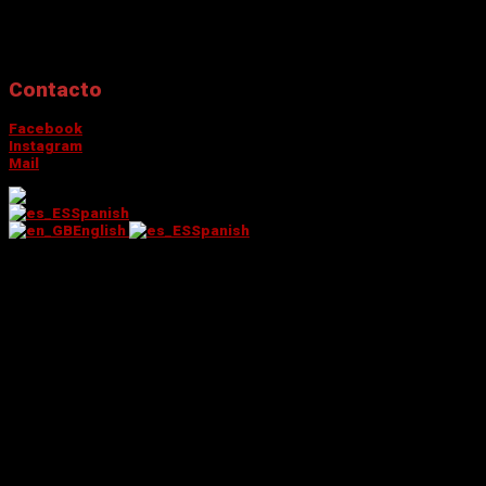
Special Effect, Sommarsolsvagen 11
SE-561 60
Tenhult, Sweden.
Contacto
Facebook
Instagram
Mail
Spanish
English
Spanish