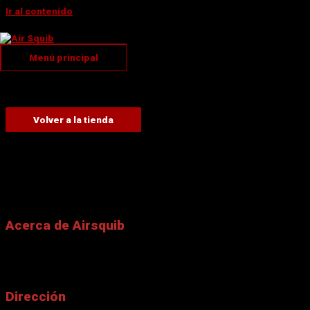
Ir al contenido
Basket
Menú principal
Tu carrito está vacío.
Volver a la tienda
Acerca de Airsquib
El Air Squib, es un detonador neumático o un impacto de bala
simulado accionado por aire con efecto de sangre, que se utiliza
principalmente para películas.
Dirección